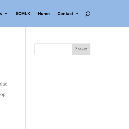
w
SCMLK
Huren
Contact
blad
 op