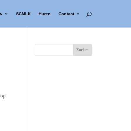
w
SCMLK
Huren
Contact
 op