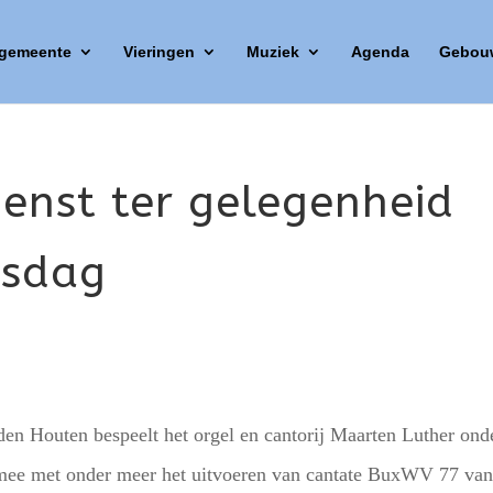
 gemeente
Vieringen
Muziek
Agenda
Gebou
dienst ter gelegenheid
gsdag
en Houten bespeelt het orgel en cantorij Maarten Luther ond
mee met onder meer het uitvoeren van cantate BuxWV 77 va