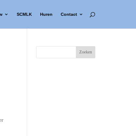
w
SCMLK
Huren
Contact
er
n