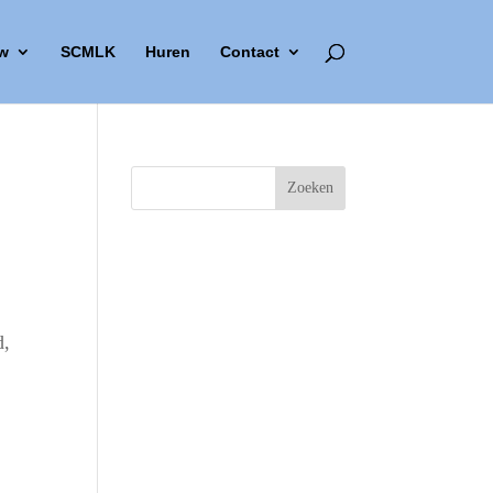
w
SCMLK
Huren
Contact
d,
Outlook Live