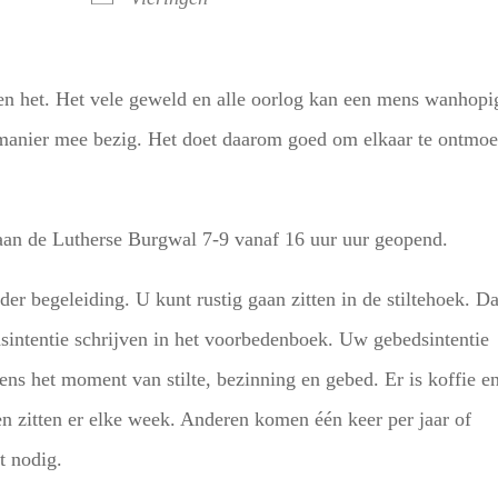
en het. Het vele geweld en alle oorlog kan een mens wanhopi
n manier mee bezig. Het doet daarom goed om elkaar te ontmoe
 aan de Lutherse Burgwal 7-9 vanaf 16 uur uur geopend.
er begeleiding. U kunt rustig gaan zitten in de stiltehoek. D
sintentie schrijven in het voorbedenboek. Uw gebedsintentie
ns het moment van stilte, bezinning en gebed. Er is koffie e
n zitten er elke week. Anderen komen één keer per jaar of
t nodig.