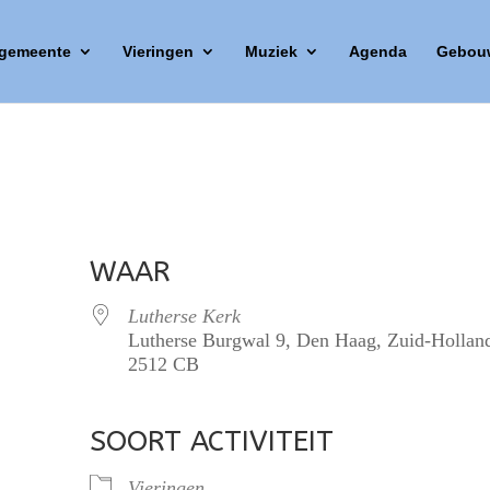
 gemeente
Vieringen
Muziek
Agenda
Gebou
WAAR
Lutherse Kerk
Lutherse Burgwal 9, Den Haag, Zuid-Hollan
2512 CB
SOORT ACTIVITEIT
lendar
iCalendar
Office 365
Vieringen