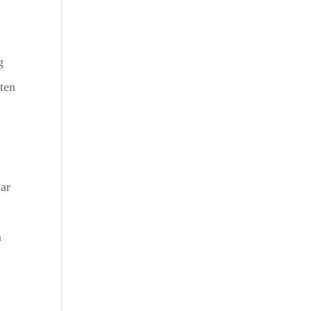
g
ten
aar
n