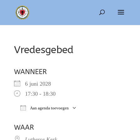
Vredesgebed
WANNEER
6 juni 2028
17:30 - 18:30
Aan agenda toevoegen
Download ICS
Google Calendar
WAAR
Lutherse Kerk