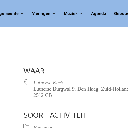
 gemeente
Vieringen
Muziek
Agenda
Gebou
WAAR
Lutherse Kerk
Lutherse Burgwal 9, Den Haag, Zuid-Hollan
2512 CB
SOORT ACTIVITEIT
lendar
iCalendar
Office 365
Vieringen