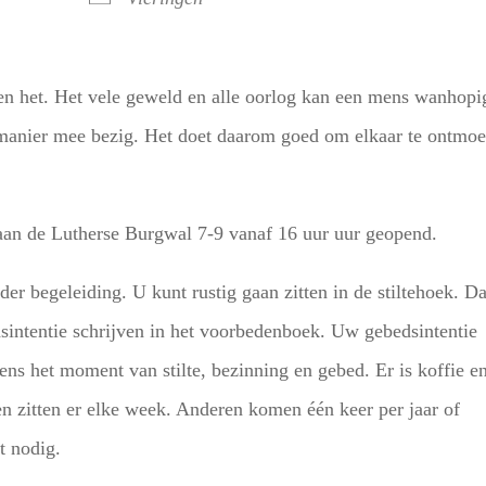
en het. Het vele geweld en alle oorlog kan een mens wanhopi
n manier mee bezig. Het doet daarom goed om elkaar te ontmoe
 aan de Lutherse Burgwal 7-9 vanaf 16 uur uur geopend.
er begeleiding. U kunt rustig gaan zitten in de stiltehoek. D
sintentie schrijven in het voorbedenboek. Uw gebedsintentie
ns het moment van stilte, bezinning en gebed. Er is koffie e
n zitten er elke week. Anderen komen één keer per jaar of
t nodig.