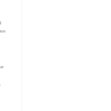
g
ten
aar
n