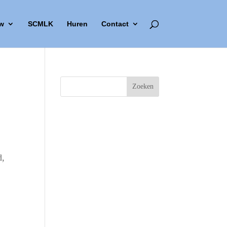
w
SCMLK
Huren
Contact
d,
Outlook Live