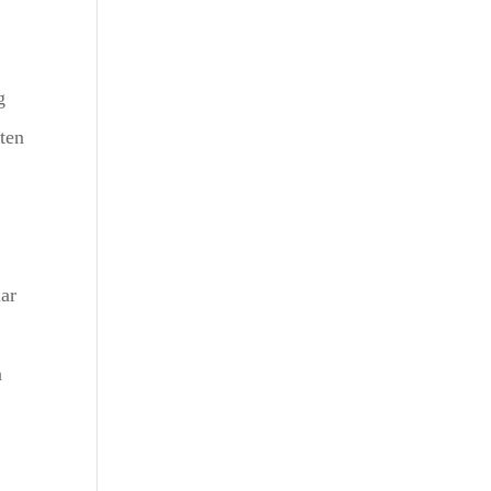
g
ten
aar
n