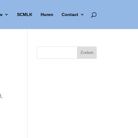
w
SCMLK
Huren
Contact
d,
Outlook Live