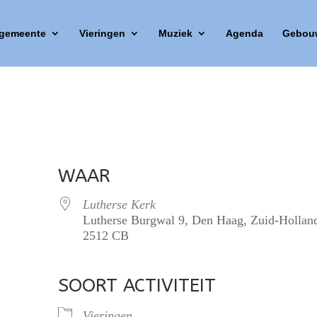
 gemeente
Vieringen
Muziek
Agenda
Gebou
WAAR
Lutherse Kerk
Lutherse Burgwal 9, Den Haag, Zuid-Hollan
2512 CB
SOORT ACTIVITEIT
lendar
iCalendar
Office 365
Vieringen