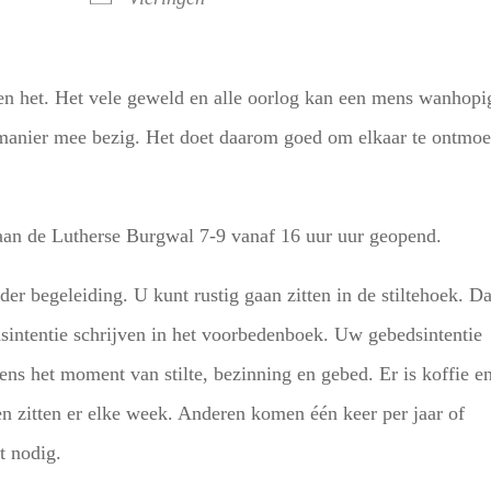
en het. Het vele geweld en alle oorlog kan een mens wanhopi
n manier mee bezig. Het doet daarom goed om elkaar te ontmoe
 aan de Lutherse Burgwal 7-9 vanaf 16 uur uur geopend.
er begeleiding. U kunt rustig gaan zitten in de stiltehoek. D
sintentie schrijven in het voorbedenboek. Uw gebedsintentie
ns het moment van stilte, bezinning en gebed. Er is koffie e
n zitten er elke week. Anderen komen één keer per jaar of
t nodig.