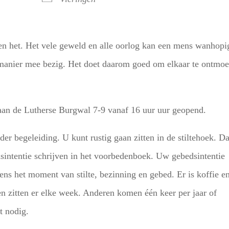
en het. Het vele geweld en alle oorlog kan een mens wanhopi
n manier mee bezig. Het doet daarom goed om elkaar te ontmoe
 aan de Lutherse Burgwal 7-9 vanaf 16 uur uur geopend.
er begeleiding. U kunt rustig gaan zitten in de stiltehoek. D
sintentie schrijven in het voorbedenboek. Uw gebedsintentie
ns het moment van stilte, bezinning en gebed. Er is koffie e
n zitten er elke week. Anderen komen één keer per jaar of
t nodig.