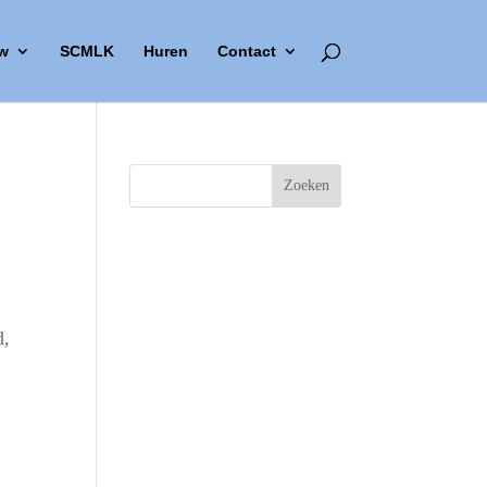
w
SCMLK
Huren
Contact
d,
Outlook Live