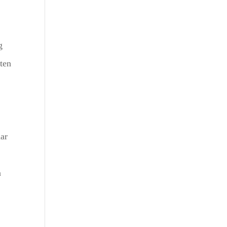
g
ten
aar
n