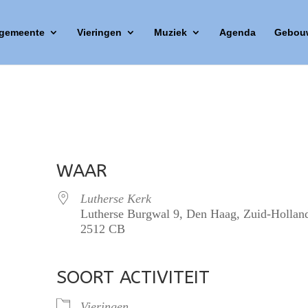
 gemeente
Vieringen
Muziek
Agenda
Gebou
WAAR
Lutherse Kerk
Lutherse Burgwal 9, Den Haag, Zuid-Hollan
2512 CB
SOORT ACTIVITEIT
lendar
iCalendar
Office 365
Vieringen