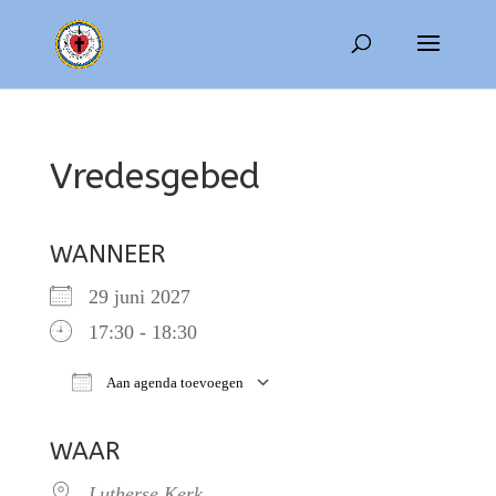
Vredesgebed
WANNEER
29 juni 2027
17:30 - 18:30
Aan agenda toevoegen
Download ICS
Google Calendar
WAAR
Lutherse Kerk