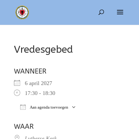
Vredesgebed
WANNEER
6 april 2027
17:30 - 18:30
Aan agenda toevoegen
Download ICS
Google Calendar
WAAR
Lutherse Kerk