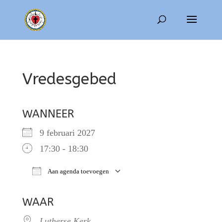
Vredesgebed
WANNEER
9 februari 2027
17:30 - 18:30
Aan agenda toevoegen
Download ICS
Google Calendar
WAAR
Lutherse Kerk