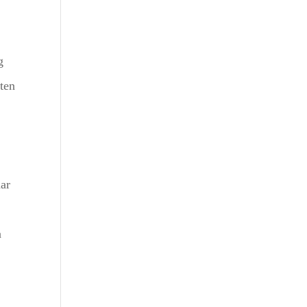
g
ten
aar
n