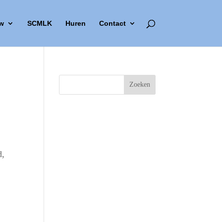
w
SCMLK
Huren
Contact
d,
Outlook Live