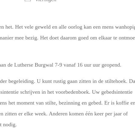
en het. Het vele geweld en alle oorlog kan een mens wanhopi
n manier mee bezig. Het doet daarom goed om elkaar te ontmoe
 aan de Lutherse Burgwal 7-9 vanaf 16 uur uur geopend.
er begeleiding. U kunt rustig gaan zitten in de stiltehoek. D
sintentie schrijven in het voorbedenboek. Uw gebedsintentie
ns het moment van stilte, bezinning en gebed. Er is koffie e
n zitten er elke week. Anderen komen één keer per jaar of
t nodig.