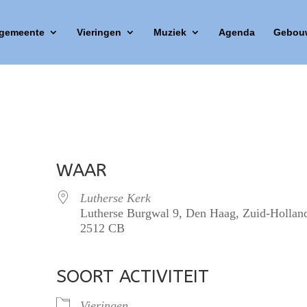
 gemeente
Vieringen
Muziek
Agenda
Gebou
WAAR
Lutherse Kerk
Lutherse Burgwal 9, Den Haag, Zuid-Hollan
2512 CB
SOORT ACTIVITEIT
lendar
iCalendar
Office 365
Vieringen