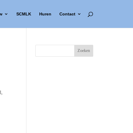
w
SCMLK
Huren
Contact
d,
Outlook Live