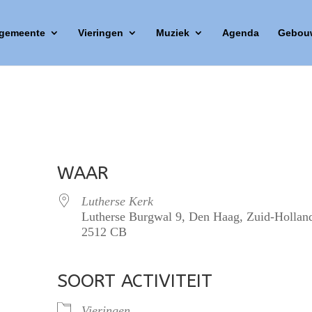
 gemeente
Vieringen
Muziek
Agenda
Gebou
WAAR
Lutherse Kerk
Lutherse Burgwal 9, Den Haag, Zuid-Hollan
2512 CB
SOORT ACTIVITEIT
lendar
iCalendar
Office 365
Vieringen