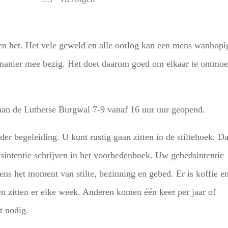
en het. Het vele geweld en alle oorlog kan een mens wanhopi
n manier mee bezig. Het doet daarom goed om elkaar te ontmoe
 aan de Lutherse Burgwal 7-9 vanaf 16 uur uur geopend.
er begeleiding. U kunt rustig gaan zitten in de stiltehoek. D
sintentie schrijven in het voorbedenboek. Uw gebedsintentie
ns het moment van stilte, bezinning en gebed. Er is koffie e
n zitten er elke week. Anderen komen één keer per jaar of
t nodig.