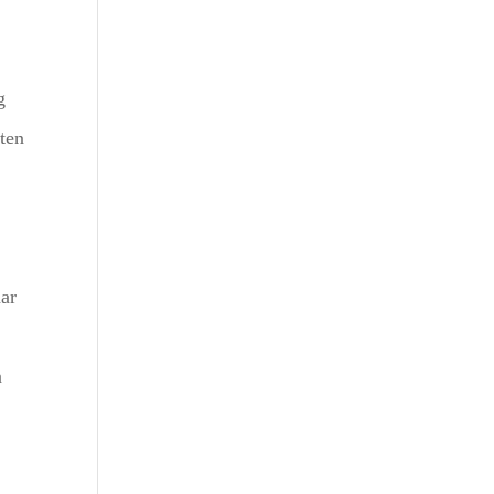
g
ten
aar
n