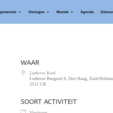
 gemeente
Vieringen
Muziek
Agenda
Gebou
WAAR
Lutherse Kerk
Lutherse Burgwal 9, Den Haag, Zuid-Hollan
2512 CB
SOORT ACTIVITEIT
lendar
iCalendar
Office 365
Vieringen