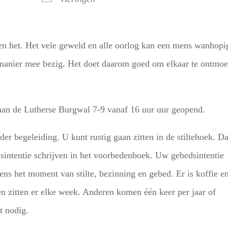
en het. Het vele geweld en alle oorlog kan een mens wanhopi
n manier mee bezig. Het doet daarom goed om elkaar te ontmoe
 aan de Lutherse Burgwal 7-9 vanaf 16 uur uur geopend.
er begeleiding. U kunt rustig gaan zitten in de stiltehoek. D
sintentie schrijven in het voorbedenboek. Uw gebedsintentie
ns het moment van stilte, bezinning en gebed. Er is koffie e
n zitten er elke week. Anderen komen één keer per jaar of
t nodig.