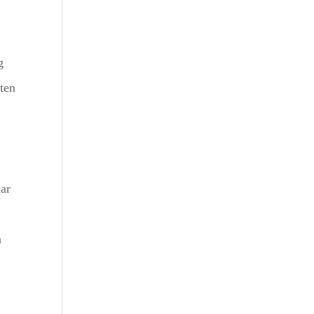
g
ten
aar
n