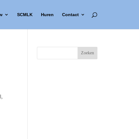
w
SCMLK
Huren
Contact
d,
Outlook Live