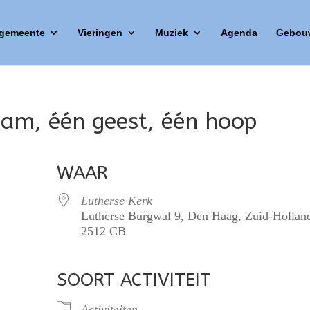
 gemeente
Vieringen
Muziek
Agenda
Gebou
aam, één geest, één hoop
WAAR
Lutherse Kerk
Lutherse Burgwal 9, Den Haag, Zuid-Hollan
2512 CB
SOORT ACTIVITEIT
lendar
iCalendar
Office 365
Activiteiten