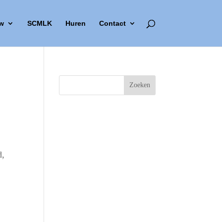
w
SCMLK
Huren
Contact
d,
Outlook Live