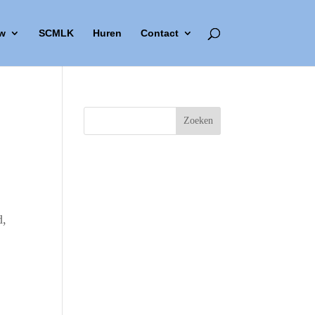
w
SCMLK
Huren
Contact
d,
Outlook Live