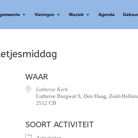
 gemeente
Vieringen
Muziek
Agenda
Gebou
letjesmiddag
WAAR
Lutherse Kerk
Lutherse Burgwal 9, Den Haag, Zuid-Hollan
2512 CB
SOORT ACTIVITEIT
lendar
iCalendar
Office 365
Activiteiten