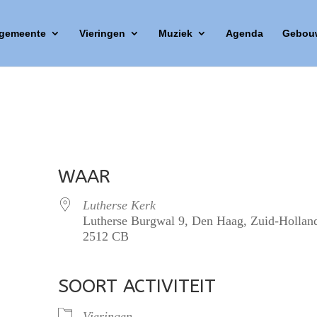
 gemeente
Vieringen
Muziek
Agenda
Gebou
WAAR
Lutherse Kerk
Lutherse Burgwal 9, Den Haag, Zuid-Hollan
2512 CB
SOORT ACTIVITEIT
lendar
iCalendar
Office 365
Vieringen