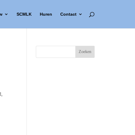
w
SCMLK
Huren
Contact
d,
Outlook Live