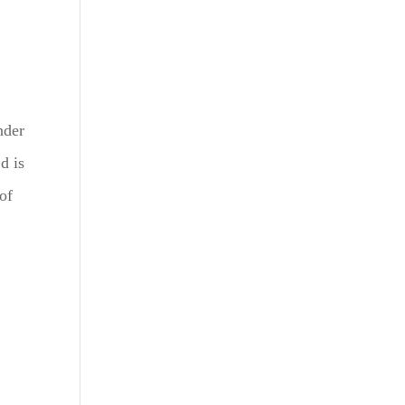
nder
d is
of