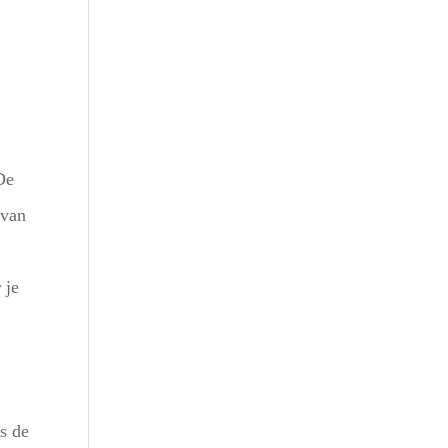
 De
 van
 je
s de