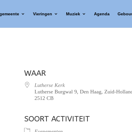
 gemeente
Vieringen
Muziek
Agenda
Gebou
WAAR
Lutherse Kerk
Lutherse Burgwal 9, Den Haag, Zuid-Hollan
2512 CB
SOORT ACTIVITEIT
lendar
iCalendar
Office 365
Evenementen