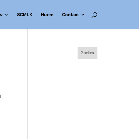
w
SCMLK
Huren
Contact
d,
Outlook Live