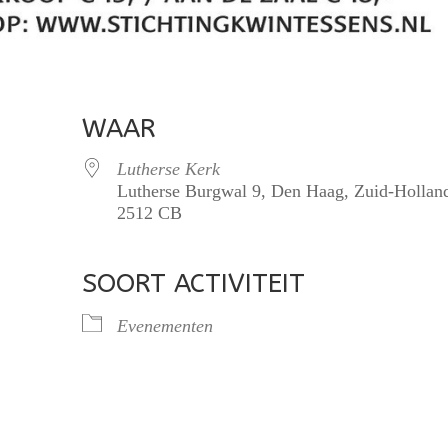
WAAR
Lutherse Kerk
Lutherse Burgwal 9, Den Haag, Zuid-Hollan
2512 CB
SOORT ACTIVITEIT
lendar
iCalendar
Office 365
Evenementen