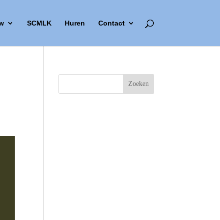
w
SCMLK
Huren
Contact