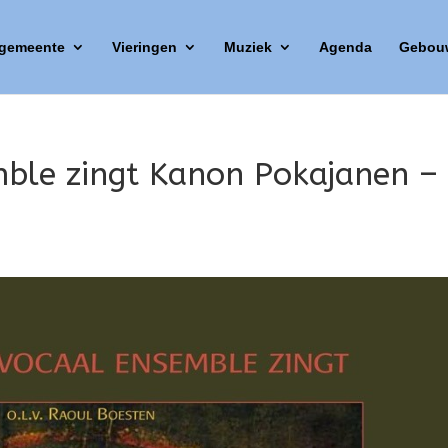
 gemeente
Vieringen
Muziek
Agenda
Gebou
ble zingt Kanon Pokajanen –