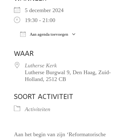
5 december 2024
19:30 - 21:00
Aan agenda toevoegen
Download ICS
Google Calendar
iCalendar
O
WAAR
Lutherse Kerk
Lutherse Burgwal 9, Den Haag, Zuid-
Holland, 2512 CB
SOORT ACTIVITEIT
Activiteiten
Aan het begin van zijn ‘Reformatorische