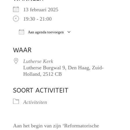
13 februari 2025
19:30 - 21:00
Aan agenda toevoegen
Download ICS
Google Calendar
iCalendar
O
WAAR
Lutherse Kerk
Lutherse Burgwal 9, Den Haag, Zuid-
Holland, 2512 CB
SOORT ACTIVITEIT
Activiteiten
Aan het begin van zijn ‘Reformatorische