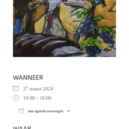
WANNEER
27 maart 2024
10:00 - 18:00
Aan agenda toevoegen
Download ICS
Google Calendar
iCalendar
O