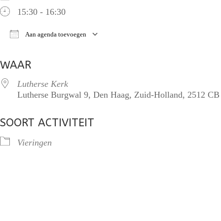
15:30 - 16:30
Aan agenda toevoegen
Download ICS
Google Calendar
iCalendar
O
WAAR
Lutherse Kerk
Lutherse Burgwal 9, Den Haag, Zuid-Holland, 2512 CB
SOORT ACTIVITEIT
Vieringen