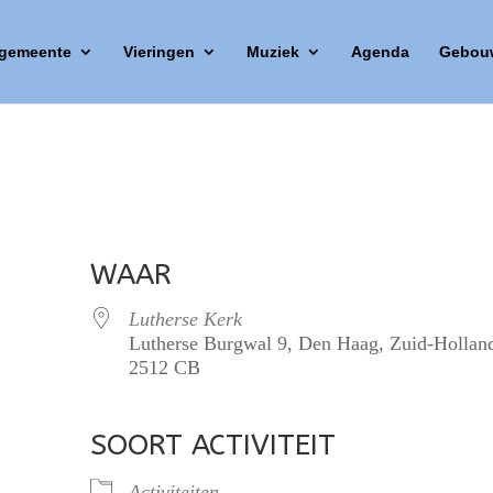
 gemeente
Vieringen
Muziek
Agenda
Gebou
WAAR
Lutherse Kerk
Lutherse Burgwal 9, Den Haag, Zuid-Hollan
2512 CB
SOORT ACTIVITEIT
lendar
iCalendar
Office 365
Activiteiten