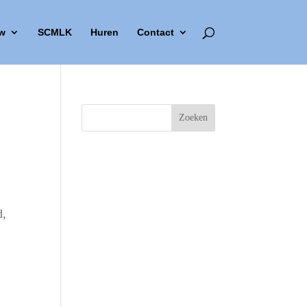
w
SCMLK
Huren
Contact
d,
Outlook Live