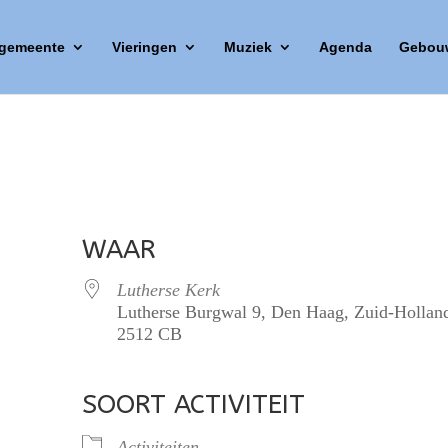
 gemeente
Vieringen
Muziek
Agenda
Gebou
WAAR
Lutherse Kerk
Lutherse Burgwal 9, Den Haag, Zuid-Hollan
2512 CB
SOORT ACTIVITEIT
lendar
iCalendar
Office 365
Activiteiten