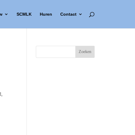
w
SCMLK
Huren
Contact
d,
Outlook Live