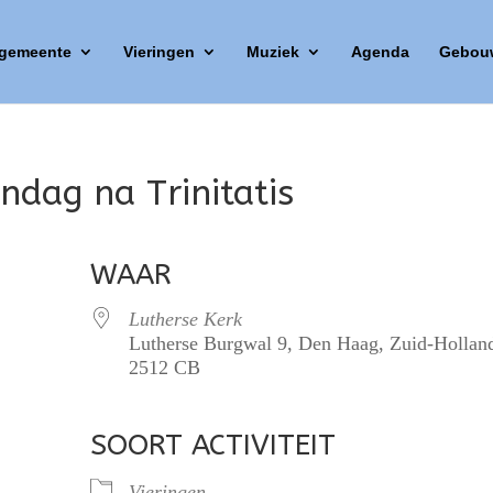
 gemeente
Vieringen
Muziek
Agenda
Gebou
ndag na Trinitatis
WAAR
Lutherse Kerk
Lutherse Burgwal 9, Den Haag, Zuid-Hollan
2512 CB
SOORT ACTIVITEIT
lendar
iCalendar
Office 365
Vieringen