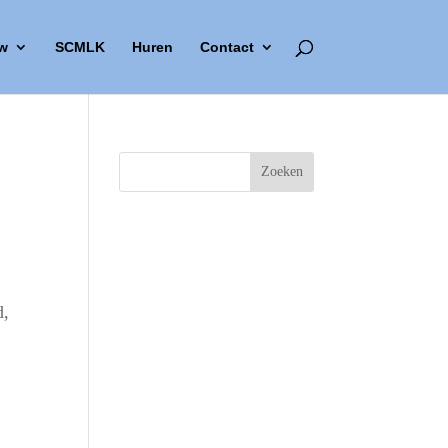
w
SCMLK
Huren
Contact
d,
Outlook Live