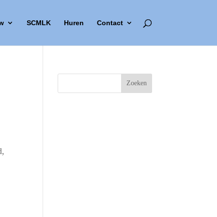
w
SCMLK
Huren
Contact
d,
Outlook Live