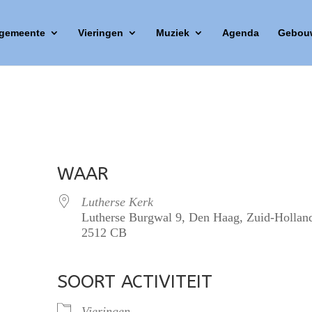
 gemeente
Vieringen
Muziek
Agenda
Gebou
WAAR
Lutherse Kerk
Lutherse Burgwal 9, Den Haag, Zuid-Hollan
2512 CB
SOORT ACTIVITEIT
lendar
iCalendar
Office 365
Vieringen