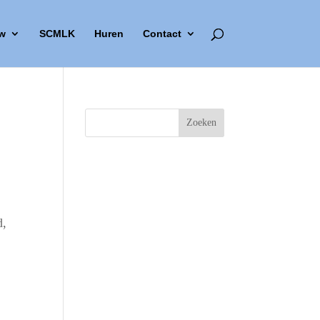
w
SCMLK
Huren
Contact
d,
Outlook Live