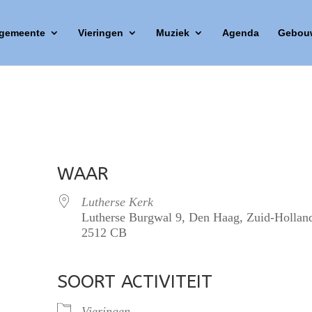
 gemeente
Vieringen
Muziek
Agenda
Gebou
WAAR
Lutherse Kerk
Lutherse Burgwal 9, Den Haag, Zuid-Hollan
2512 CB
SOORT ACTIVITEIT
lendar
iCalendar
Office 365
Vieringen