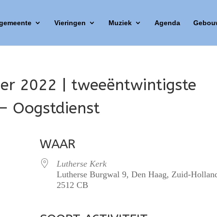
 gemeente
Vieringen
Muziek
Agenda
Gebou
er 2022 | tweeëntwintigste
 – Oogstdienst
WAAR
Lutherse Kerk
Lutherse Burgwal 9, Den Haag, Zuid-Hollan
2512 CB