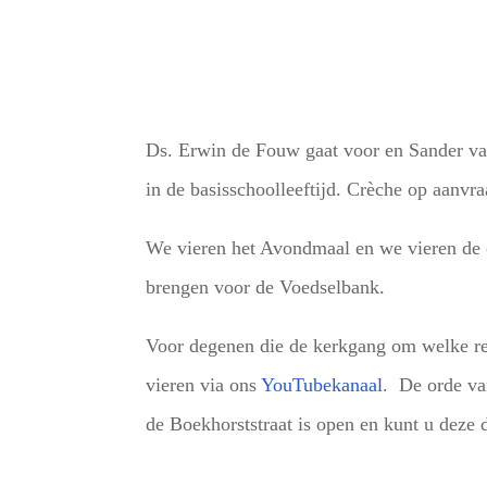
Download ICS
Google Ca
Ds. Erwin de Fouw gaat voor en Sander van
in de basisschoolleeftijd. Crèche op aanvra
We vieren het Avondmaal en we vieren de o
brengen voor de Voedselbank.
Voor degenen die de kerkgang om welke red
vieren via ons
YouTubekanaal
. De orde van
de Boekhorststraat is open en kunt u deze 