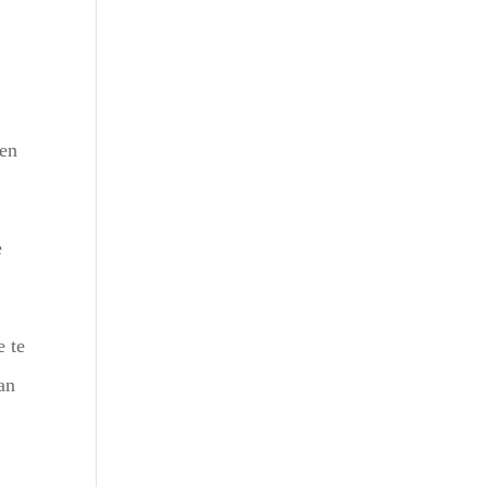
Outlook Live
ren
e
e te
an