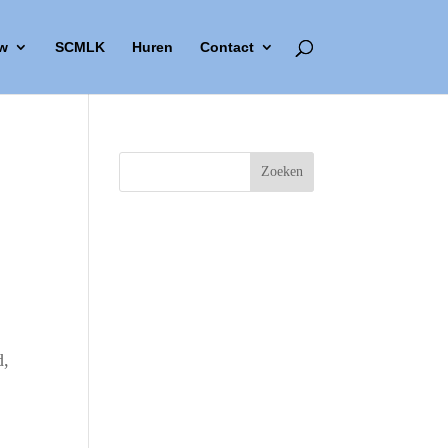
w
SCMLK
Huren
Contact
d,