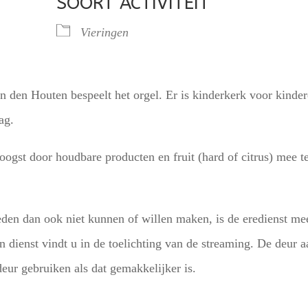
SOORT ACTIVITEIT
lendar
iCalendar
Office 365
Vieringen
 den Houten bespeelt het orgel. Er is kinderkerk voor kinde
ag.
ogst door houdbare producten en fruit (hard of citrus) mee t
en dan ook niet kunnen of willen maken, is de eredienst me
 dienst vindt u in de toelichting van de streaming. De deur a
deur gebruiken als dat gemakkelijker is.