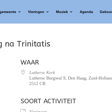
 gemeente
Vieringen
Muziek
Agenda
Gebou
 na Trinitatis
WAAR
Lutherse Kerk
Lutherse Burgwal 9, Den Haag, Zuid-Hollan
2512 CB
SOORT ACTIVITEIT
lendar
iCalendar
Office 365
Vieringen