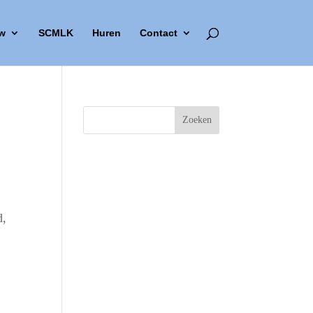
w
SCMLK
Huren
Contact
d,
Outlook Live