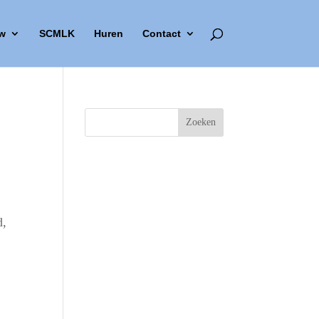
w
SCMLK
Huren
Contact
d,
Outlook Live