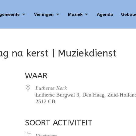
 gemeente
Vieringen
Muziek
Agenda
Gebou
ag na kerst | Muziekdienst
WAAR
Lutherse Kerk
Lutherse Burgwal 9, Den Haag, Zuid-Hollan
2512 CB
SOORT ACTIVITEIT
lendar
iCalendar
Office 365
Vieringen