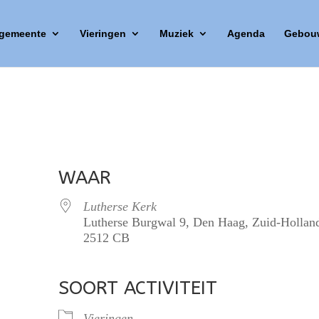
 gemeente
Vieringen
Muziek
Agenda
Gebou
WAAR
Lutherse Kerk
Lutherse Burgwal 9, Den Haag, Zuid-Hollan
2512 CB
SOORT ACTIVITEIT
lendar
iCalendar
Office 365
Vieringen