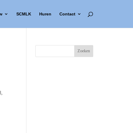
w
SCMLK
Huren
Contact
d,
Outlook Live