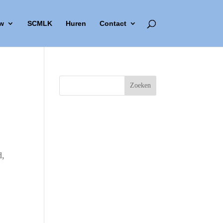
w
SCMLK
Huren
Contact
d,
Outlook Live