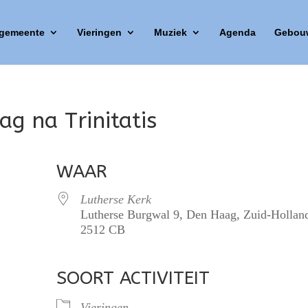
 gemeente
Vieringen
Muziek
Agenda
Gebou
ag na Trinitatis
WAAR
Lutherse Kerk
Lutherse Burgwal 9, Den Haag, Zuid-Hollan
2512 CB
SOORT ACTIVITEIT
lendar
iCalendar
Office 365
Vieringen