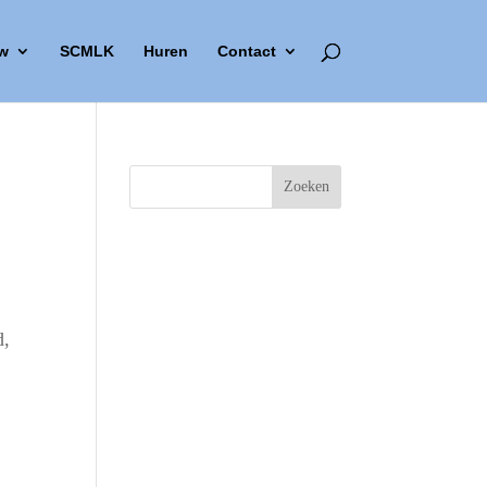
w
SCMLK
Huren
Contact
d,
Outlook Live