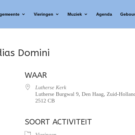
 gemeente
Vieringen
Muziek
Agenda
Gebou
rdias Domini
WAAR
Lutherse Kerk
Lutherse Burgwal 9, Den Haag, Zuid-Hollan
2512 CB
SOORT ACTIVITEIT
lendar
iCalendar
Office 365
Vieringen