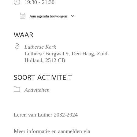
19:30 - 21:30
Aan agenda toevoegen
Download ICS
Google Calendar
iCalendar
O
WAAR
Lutherse Kerk
Lutherse Burgwal 9, Den Haag, Zuid-
Holland, 2512 CB
SOORT ACTIVITEIT
Activiteiten
Leren van Luther 2032-2024
Meer informatie en aanmelden via