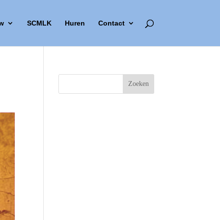
w
SCMLK
Huren
Contact