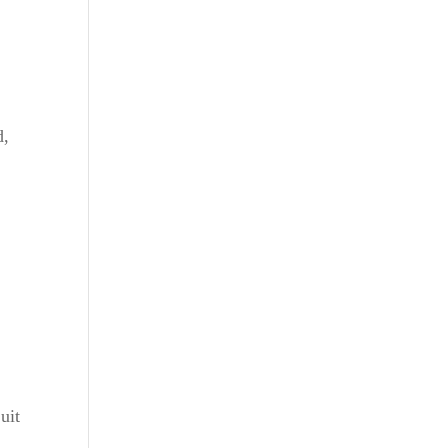
d,
Outlook Live
uit