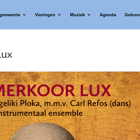
 gemeente
Vieringen
Muziek
Agenda
Gebou
Lux