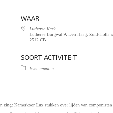
WAAR
Lutherse Kerk
Lutherse Burgwal 9, Den Haag, Zuid-Hollan
2512 CB
SOORT ACTIVITEIT
lendar
iCalendar
Office 365
Evenementen
on zingt Kamerkoor Lux stukken over lijden van componisten 