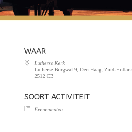
WAAR
Lutherse Kerk
Lutherse Burgwal 9, Den Haag, Zuid-Hollan
2512 CB
SOORT ACTIVITEIT
lendar
iCalendar
Office 365
Evenementen