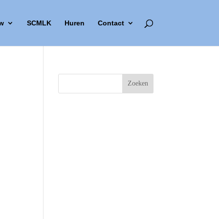
w
SCMLK
Huren
Contact