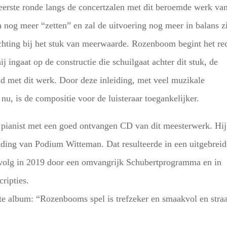
erste ronde langs de concertzalen met dit beroemde werk va
ch nog meer “zetten” en zal de uitvoering nog meer in balans zi
ichting bij het stuk van meerwaarde. Rozenboom begint het rec
 ingaat op de constructie die schuilgaat achter dit stuk, de
and met dit werk. Door deze inleiding, met veel muzikale
, is de compositie voor de luisteraar toegankelijker.
k pianist met een goed ontvangen CD van dit meesterwerk. Hij
ending van Podium Witteman. Dat resulteerde in een uitgebrei
evolg in 2019 door een omvangrijk Schubertprogramma en in
ripties.
ste album: “Rozenbooms spel is trefzeker en smaakvol en straa