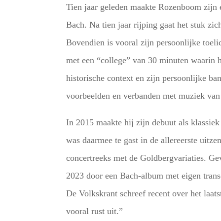
Tien jaar geleden maakte Rozenboom zijn e
Bach. Na tien jaar rijping gaat het stuk zi
Bovendien is vooral zijn persoonlijke toel
met een “college” van 30 minuten waarin hij
historische context en zijn persoonlijke b
voorbeelden en verbanden met muziek van nu
In 2015 maakte hij zijn debuut als klassie
was daarmee te gast in de allereerste uitz
concertreeks met de Goldbergvariaties. G
2023 door een Bach-album met eigen transc
De Volkskrant schreef recent over het laat
vooral rust uit.”