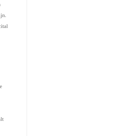
n
jn.
ital
de
lt