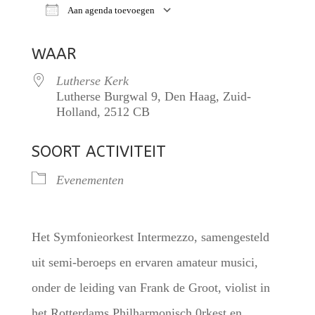
Aan agenda toevoegen
Download ICS
Google Calendar
iCalendar
WAAR
Lutherse Kerk
Lutherse Burgwal 9, Den Haag, Zuid-
Holland, 2512 CB
SOORT ACTIVITEIT
Evenementen
Het Symfonieorkest Intermezzo, samengesteld
uit semi-beroeps en ervaren amateur musici,
onder de leiding van Frank de Groot, violist in
het Rotterdams Philharmonisch 0rkest en