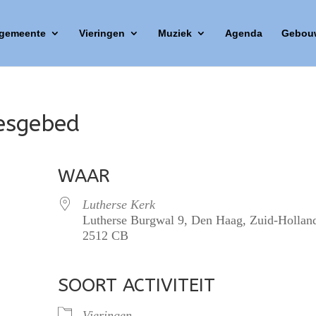
 gemeente
Vieringen
Muziek
Agenda
Gebou
desgebed
WAAR
Lutherse Kerk
Lutherse Burgwal 9, Den Haag, Zuid-Hollan
2512 CB
SOORT ACTIVITEIT
lendar
iCalendar
Office 365
Vieringen