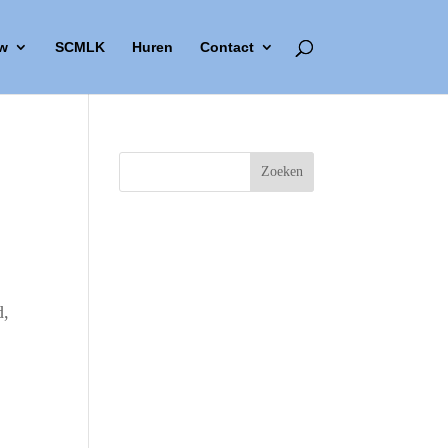
w
SCMLK
Huren
Contact
d,
Outlook Live