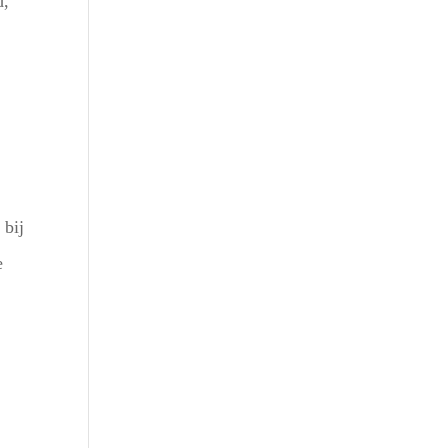
d,
Outlook Live
 bij
e