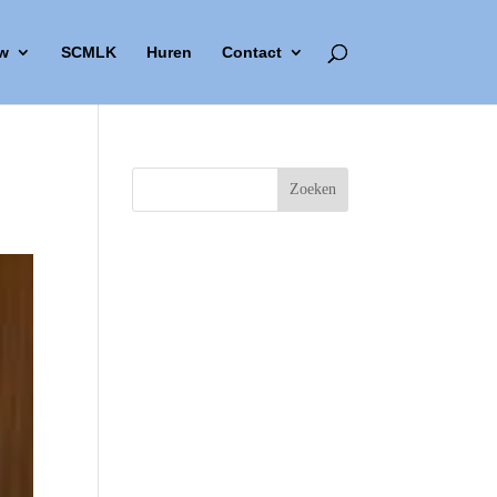
w
SCMLK
Huren
Contact