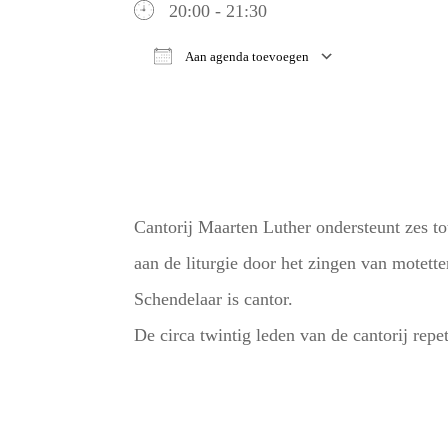
20:00 - 21:30
Aan agenda toevoegen
Download ICS
Google Ca
Cantorij Maarten Luther ondersteunt zes tot
aan de liturgie door het zingen van motett
Schendelaar is cantor.
De circa twintig leden van de cantorij rep