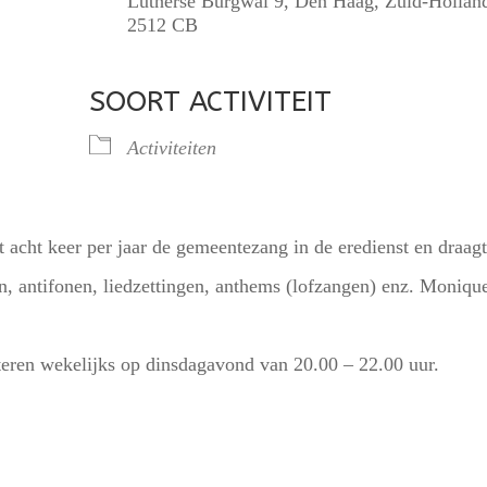
Lutherse Burgwal 9, Den Haag, Zuid-Hollan
2512 CB
SOORT ACTIVITEIT
lendar
iCalendar
Office 365
Activiteiten
 acht keer per jaar de gemeentezang in de eredienst en draagt
en, antifonen, liedzettingen, anthems (lofzangen) enz. Moniqu
eteren wekelijks op dinsdagavond van 20.00 – 22.00 uur.