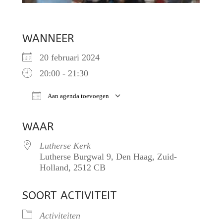
WANNEER
20 februari 2024
20:00 - 21:30
Aan agenda toevoegen
Download ICS
Google Calendar
iCalendar
O
WAAR
Lutherse Kerk
Lutherse Burgwal 9, Den Haag, Zuid-
Holland, 2512 CB
SOORT ACTIVITEIT
Activiteiten