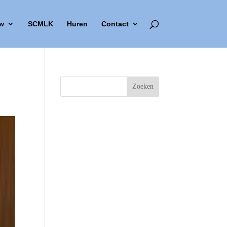
w
SCMLK
Huren
Contact