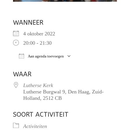
WANNEER
4 oktober 2022
20:00 - 21:30
Aan agenda toevoegen
Download ICS
Google Calendar
iCalendar
O
WAAR
Lutherse Kerk
Lutherse Burgwal 9, Den Haag, Zuid-
Holland, 2512 CB
SOORT ACTIVITEIT
Activiteiten