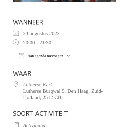
WANNEER
23 augustus 2022
20:00 - 21:30
Aan agenda toevoegen
Download ICS
Google Calendar
iCalendar
O
WAAR
Lutherse Kerk
Lutherse Burgwal 9, Den Haag, Zuid-
Holland, 2512 CB
SOORT ACTIVITEIT
Activiteiten