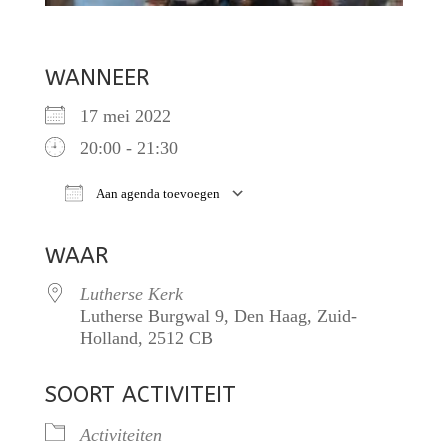
WANNEER
17 mei 2022
20:00 - 21:30
Aan agenda toevoegen
Download ICS
Google Calendar
iCalendar
O
WAAR
Lutherse Kerk
Lutherse Burgwal 9, Den Haag, Zuid-
Holland, 2512 CB
SOORT ACTIVITEIT
Activiteiten