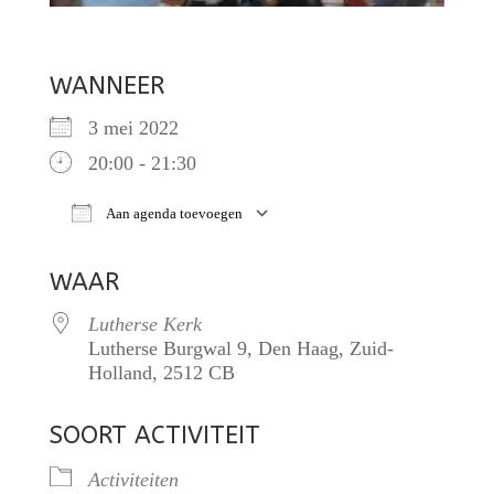
WANNEER
3 mei 2022
20:00 - 21:30
Aan agenda toevoegen
Download ICS
Google Calendar
iCalendar
O
WAAR
Lutherse Kerk
Lutherse Burgwal 9, Den Haag, Zuid-
Holland, 2512 CB
SOORT ACTIVITEIT
Activiteiten