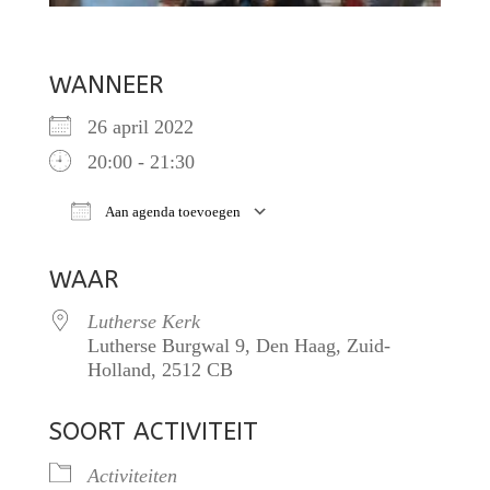
WANNEER
26 april 2022
20:00 - 21:30
Aan agenda toevoegen
Download ICS
Google Calendar
iCalendar
O
WAAR
Lutherse Kerk
Lutherse Burgwal 9, Den Haag, Zuid-
Holland, 2512 CB
SOORT ACTIVITEIT
Activiteiten