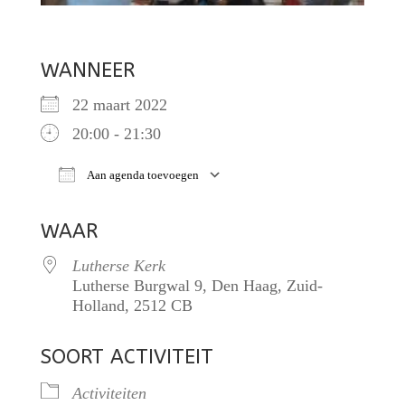
WANNEER
22 maart 2022
20:00 - 21:30
Aan agenda toevoegen
Download ICS
Google Calendar
iCalendar
O
WAAR
Lutherse Kerk
Lutherse Burgwal 9, Den Haag, Zuid-
Holland, 2512 CB
SOORT ACTIVITEIT
Activiteiten