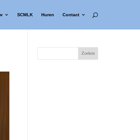
w
SCMLK
Huren
Contact