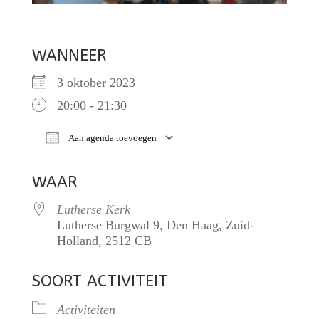
WANNEER
3 oktober 2023
20:00 - 21:30
Aan agenda toevoegen
Download ICS
Google Calendar
iCalendar
O
WAAR
Lutherse Kerk
Lutherse Burgwal 9, Den Haag, Zuid-
Holland, 2512 CB
SOORT ACTIVITEIT
Activiteiten